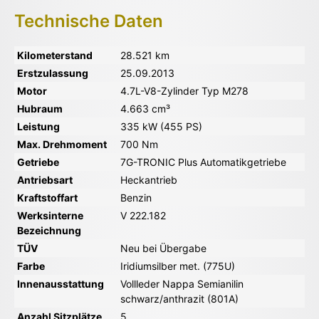
Technische Daten
Kilometerstand
28.521 km
Erstzulassung
25.09.2013
Motor
4.7L-V8-Zylinder Typ M278
Hubraum
4.663 cm³
Leistung
335 kW (455 PS)
Max. Drehmoment
700 Nm
Getriebe
7G-TRONIC Plus Automatikgetriebe
Antriebsart
Heckantrieb
Kraftstoffart
Benzin
Werksinterne
V 222.182
Bezeichnung
TÜV
Neu bei Übergabe
Farbe
Iridiumsilber met. (775U)
Innenausstattung
Vollleder Nappa Semianilin
schwarz/anthrazit (801A)
Anzahl Sitzplätze
5