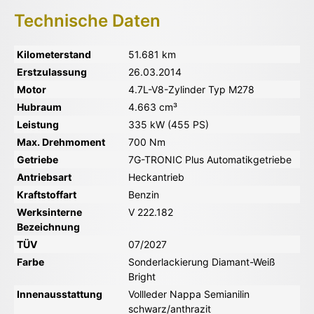
Technische Daten
Kilometerstand
51.681 km
Erstzulassung
26.03.2014
Motor
4.7L-V8-Zylinder Typ M278
Hubraum
4.663 cm³
Leistung
335 kW (455 PS)
Max. Drehmoment
700 Nm
Getriebe
7G-TRONIC Plus Automatikgetriebe
Antriebsart
Heckantrieb
Kraftstoffart
Benzin
Werksinterne
V 222.182
Bezeichnung
TÜV
07/2027
Farbe
Sonderlackierung Diamant-Weiß
Bright
Innenausstattung
Vollleder Nappa Semianilin
schwarz/anthrazit