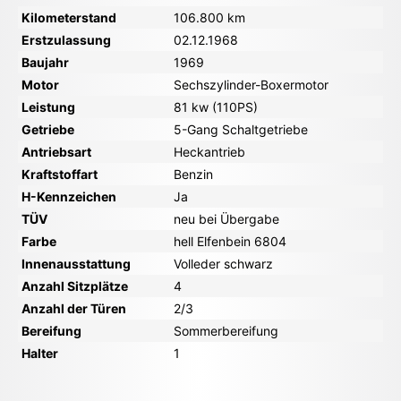
Kilometerstand
106.800 km
Erstzulassung
02.12.1968
Baujahr
1969
Motor
Sechszylinder-Boxermotor
Leistung
81 kw (110PS)
Getriebe
5-Gang Schaltgetriebe
Antriebsart
Heckantrieb
Kraftstoffart
Benzin
H-Kennzeichen
Ja
TÜV
neu bei Übergabe
Farbe
hell Elfenbein 6804
Innenausstattung
Volleder schwarz
Anzahl Sitzplätze
4
Anzahl der Türen
2/3
Bereifung
Sommerbereifung
Halter
1