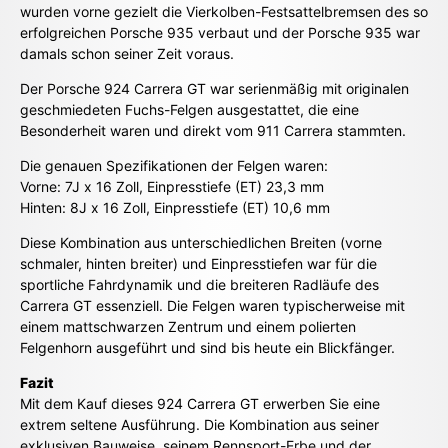
wurden vorne gezielt die Vierkolben-Festsattelbremsen des so
erfolgreichen Porsche 935 verbaut und der Porsche 935 war
damals schon seiner Zeit voraus.
Der Porsche 924 Carrera GT war serienmäßig mit originalen
geschmiedeten Fuchs-Felgen ausgestattet, die eine
Besonderheit waren und direkt vom 911 Carrera stammten.
Die genauen Spezifikationen der Felgen waren:
Vorne: 7J x 16 Zoll, Einpresstiefe (ET) 23,3 mm
Hinten: 8J x 16 Zoll, Einpresstiefe (ET) 10,6 mm
Diese Kombination aus unterschiedlichen Breiten (vorne
schmaler, hinten breiter) und Einpresstiefen war für die
sportliche Fahrdynamik und die breiteren Radläufe des
Carrera GT essenziell. Die Felgen waren typischerweise mit
einem mattschwarzen Zentrum und einem polierten
Felgenhorn ausgeführt und sind bis heute ein Blickfänger.
Fazit
Mit dem Kauf dieses 924 Carrera GT erwerben Sie eine
extrem seltene Ausführung. Die Kombination aus seiner
exklusiven Bauweise, seinem Rennsport-Erbe und der