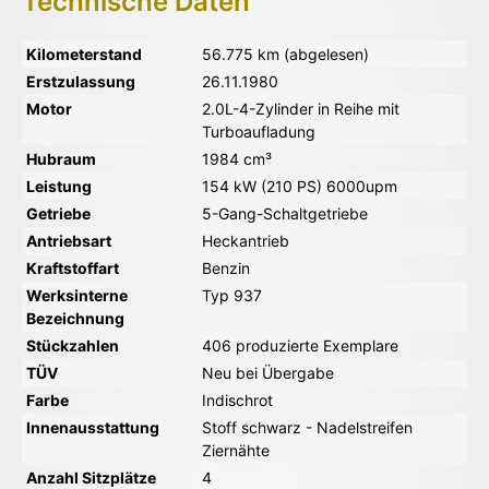
Technische Daten
Kilometerstand
56.775 km (abgelesen)
Erstzulassung
26.11.1980
Motor
2.0L-4-Zylinder in Reihe mit
Turboaufladung
Hubraum
1984 cm³
Leistung
154 kW (210 PS) 6000upm
Getriebe
5-Gang-Schaltgetriebe
Antriebsart
Heckantrieb
Kraftstoffart
Benzin
Werksinterne
Typ 937
Bezeichnung
Stückzahlen
406 produzierte Exemplare
TÜV
Neu bei Übergabe
Farbe
Indischrot
Innenausstattung
Stoff schwarz - Nadelstreifen
Ziernähte
Anzahl Sitzplätze
4