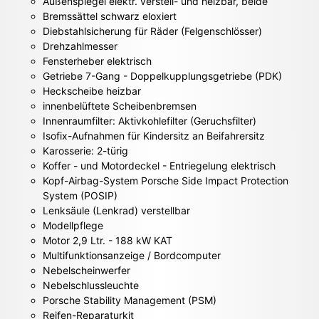
Außenspiegel elektr. verstell- und heizbar, beide
Bremssättel schwarz eloxiert
Diebstahlsicherung für Räder (Felgenschlösser)
Drehzahlmesser
Fensterheber elektrisch
Getriebe 7-Gang - Doppelkupplungsgetriebe (PDK)
Heckscheibe heizbar
innenbelüftete Scheibenbremsen
Innenraumfilter: Aktivkohlefilter (Geruchsfilter)
Isofix-Aufnahmen für Kindersitz an Beifahrersitz
Karosserie: 2-türig
Koffer - und Motordeckel - Entriegelung elektrisch
Kopf-Airbag-System Porsche Side Impact Protection
System (POSIP)
Lenksäule (Lenkrad) verstellbar
Modellpflege
Motor 2,9 Ltr. - 188 kW KAT
Multifunktionsanzeige / Bordcomputer
Nebelscheinwerfer
Nebelschlussleuchte
Porsche Stability Management (PSM)
Reifen-Reparaturkit