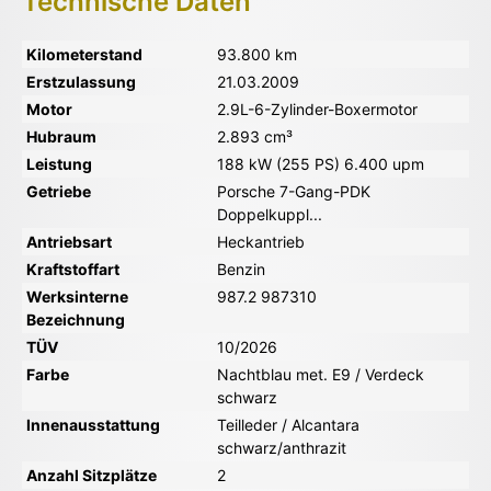
Technische Daten
Kilometerstand
93.800 km
Erstzulassung
21.03.2009
Motor
2.9L-6-Zylinder-Boxermotor
Hubraum
2.893 cm³
Leistung
188 kW (255 PS) 6.400 upm
Getriebe
Porsche 7-Gang-PDK
Doppelkuppl...
Antriebsart
Heckantrieb
Kraftstoffart
Benzin
Werksinterne
987.2 987310
Bezeichnung
TÜV
10/2026
Farbe
Nachtblau met. E9 / Verdeck
schwarz
Innenausstattung
Teilleder / Alcantara
schwarz/anthrazit
Anzahl Sitzplätze
2