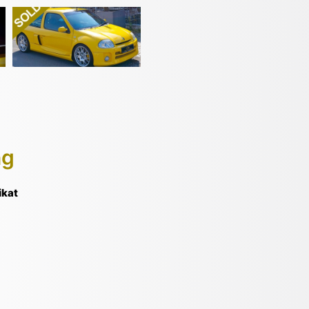
ng
ikat