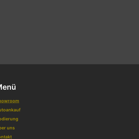
Menü
howroom
utoankauf
odierung
ber uns
ontakt